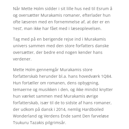
Når Mette Holm sidder i sit lille hus ned til Esrum å
og oversætter Murakamis romaner, efterlader hun
ofte læseren med en fornemmelse af, at der er en
‘rest’, man ikke har fået med i læseoplevelsen.
Tag med på en berigende rejse ind i Murakamis
univers sammen med den store forfatters danske
oversætter, der bedre end nogen kender hans
verdener.
Mette Holm gennemgår Murakamis store
forfatterskab herunder bl.a. hans hovedværk 1Q84.
Hun fortæller om romanen, dens opbygning,
temaerne og musikken i den, og ikke mindst knytter
hun værket sammen med Murakamis øvrige
forfatterskab, især til de to sidste af hans romaner,
der udkom på dansk i 2014, nemlig Hardboiled
Wonderland og Verdens Ende samt Den farveløse
Tsukuru Tazakis pilgrimsår.