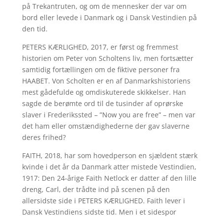
på Trekantruten, og om de mennesker der var om
bord eller levede i Danmark og i Dansk Vestindien på
den tid.
PETERS KÆRLIGHED, 2017, er først og fremmest
historien om Peter von Scholtens liv, men fortsætter
samtidig fortællingen om de fiktive personer fra
HAABET. Von Scholten er en af Danmarkshistoriens
mest gådefulde og omdiskuterede skikkelser. Han
sagde de berømte ord til de tusinder af oprørske
slaver i Frederikssted – ”Now you are free” – men var
det ham eller omstændighederne der gav slaverne
deres frihed?
FAITH, 2018, har som hovedperson en sjældent stærk
kvinde i det år da Danmark atter mistede Vestindien,
1917: Den 24-årige Faith Netlock er datter af den lille
dreng, Carl, der trådte ind på scenen på den
allersidste side i PETERS KÆRLIGHED. Faith lever i
Dansk Vestindiens sidste tid. Men i et sidespor