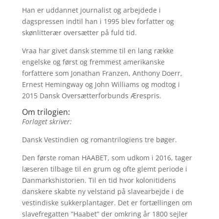
Han er uddannet journalist og arbejdede i
dagspressen indtil han i 1995 blev forfatter og
skønlitterær oversætter på fuld tid.
Vraa har givet dansk stemme til en lang række
engelske og først og fremmest amerikanske
forfattere som Jonathan Franzen, Anthony Doerr,
Ernest Hemingway og John Williams og modtog i
2015 Dansk Oversætterforbunds Ærespris.
Om trilogien:
Forlaget skriver:
Dansk Vestindien og romantrilogiens tre bøger.
Den første roman HAABET, som udkom i 2016, tager
læseren tilbage til en grum og ofte glemt periode i
Danmarkshistorien. Til en tid hvor kolonitidens
danskere skabte ny velstand på slavearbejde i de
vestindiske sukkerplantager. Det er fortællingen om
slavefregatten ”Haabet” der omkring år 1800 sejler