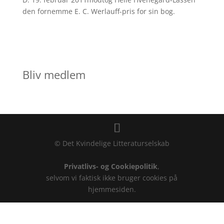
den fornemme E. C. Werlauff-pris for sin bog.
Bliv medlem
© Det Kvindelige Litteraturselskab
Privatlivs- og Cookiepolitik
,
selvom vi faktisk ikke bruger cookies på
hjemmesiden.